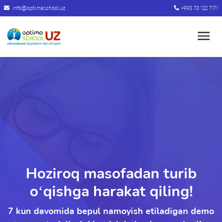
info@optimaschool.uz
+998 78 122 7171
Hoziroq masofadan turib
o‘qishga harakat qiling!
7 kun davomida bepul namoyish etiladigan demo