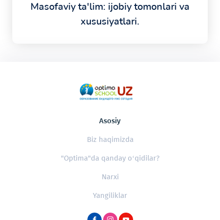
Masofaviy ta'lim: ijobiy tomonlari va
xususiyatlari.
Asosiy
Biz haqimizda
"Optima"da qanday o‘qidilar?
Narxi
Yangiliklar