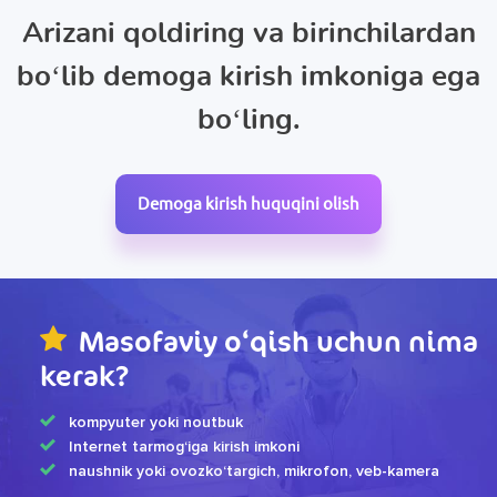
Arizani qoldiring va birinchilardan
bo‘lib demoga kirish imkoniga ega
bo‘ling.
Demoga kirish huquqini olish
Masofaviy o‘qish uchun nima
kerak?
kompyuter yoki noutbuk
Internet tarmog‘iga kirish imkoni
naushnik yoki ovozko‘targich, mikrofon, veb-kamera