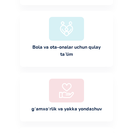
Bola va ota-onalar uchun qulay
ta’lim
g‘amxo‘rlik va yakka yondashuv