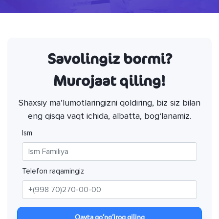
Savolingiz bormi?
Murojaat qiling!
Shaxsiy ma’lumotlaringizni qoldiring, biz siz bilan
eng qisqa vaqt ichida, albatta, bog‘lanamiz.
Ism
Telefon raqamingiz
Qayta qo‘ng‘iroq qiling