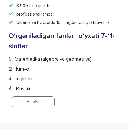
8 500 ta o’quvch
professional jamoa
Ukraina va Evropada 10 mingdan ortiq bitiruvchilar
O‘rganiladigan fanlar ro‘yхati 7-11-
sinflar
1.
Matеmatika (algеbra va gеоmеtriya)
2.
Kimyo
3.
Ingliz tili
4.
Rus tili
Batafsil